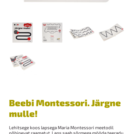
Beebi Montessori. Järgne
mulle!
Lehitsege koos lapsega Maria Montessori meetodil
põhinevat raamatut. Laps saab sõrmega mööda teeradu