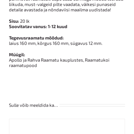
liikuda, must-valgeid pilte vaadata, väikesi punaseid
detaile avastada ja nõndaviisi maailma uudistada!
Sisu:
20 lk
Soovitatav vanus: 1-12 kuud
Tegevusraamatu mõõdud:
laius 160 mm, kõrgus 160 mm, sügavus 12 mm.
Müügil:
Apollo ja Rahva Raamatu kauplustes, Raamatukoi
raamatupood
Sulle võib meeldida ka…